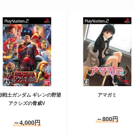
動戦士ガンダム ギレンの野望
アマガミ
アクシズの脅威V
～800円
～4,000円