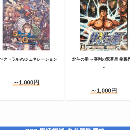
ペクトラルVSジェネレーション
北斗の拳 ～審判の双蒼星 拳豪
～
～1,000円
～1,000円