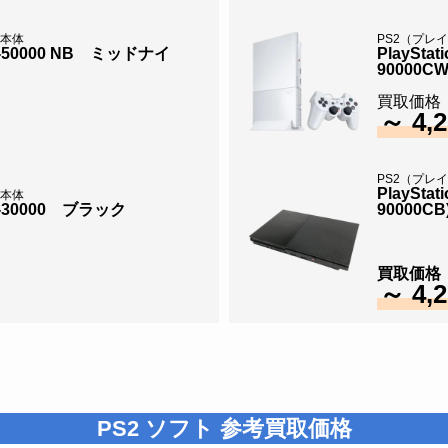
）本体
PS2（プレ
PH-50000 NB ミッドナイ
PlaySt
90000CW
買取価
～ 4,
PS2（プレ
PlaySt
）本体
PH-30000 ブラック
90000CB
買取価
～ 4,
PS2
ソフト
参考買取価格